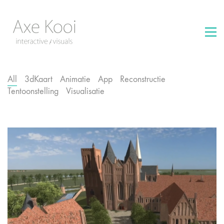
All
3dKaart
Animatie
App
Reconstructie
Tentoonstelling
Visualisatie