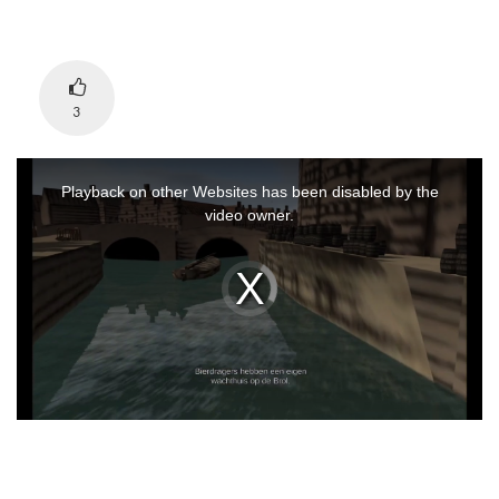
3
This
is
Playback on other Websites has been disabled by the
a
video owner.
modal
window.
Video
Player
is
loading.