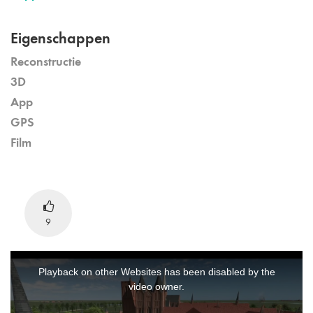
Eigenschappen
Reconstructie
3D
App
GPS
Film
9
This
is
Playback on other Websites has been disabled by the
a
video owner.
modal
window.